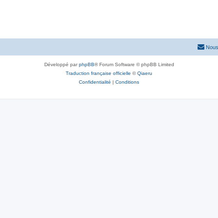
Nous
Développé par
phpBB
® Forum Software © phpBB Limited
Traduction française officielle
©
Qiaeru
Confidentialité
|
Conditions