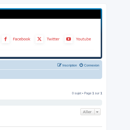
Inscription
Connexion
0 sujet • Page
1
sur
1
Aller