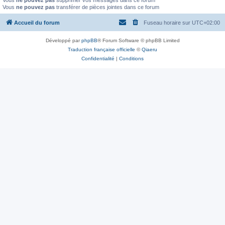
Vous
ne pouvez pas
supprimer vos messages dans ce forum
Vous
ne pouvez pas
transférer de pièces jointes dans ce forum
Accueil du forum
Fuseau horaire sur
UTC+02:00
Développé par
phpBB
® Forum Software © phpBB Limited
Traduction française officielle
©
Qiaeru
Confidentialité
|
Conditions