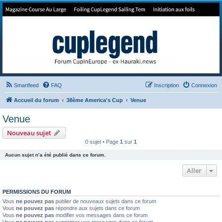
Forum de Cup In Europe
Le forum de l'America's Cup!
Smartfeed
FAQ
Inscription
Connexion
Accueil du forum
38ème America's Cup
Venue
Venue
Nouveau sujet
0 sujet • Page
1
sur
1
Aucun sujet n’a été publié dans ce forum.
Aller
PERMISSIONS DU FORUM
Vous
ne pouvez pas
publier de nouveaux sujets dans ce forum
Vous
ne pouvez pas
répondre aux sujets dans ce forum
Vous
ne pouvez pas
modifier vos messages dans ce forum