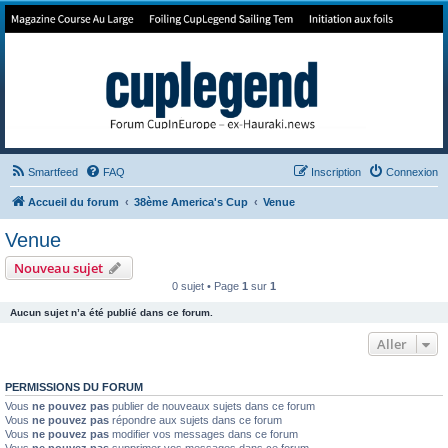
Forum de Cup In Europe
Le forum de l'America's Cup!
Smartfeed
FAQ
Inscription
Connexion
Accueil du forum
38ème America's Cup
Venue
Venue
Nouveau sujet
0 sujet • Page
1
sur
1
Aucun sujet n’a été publié dans ce forum.
Aller
PERMISSIONS DU FORUM
Vous
ne pouvez pas
publier de nouveaux sujets dans ce forum
Vous
ne pouvez pas
répondre aux sujets dans ce forum
Vous
ne pouvez pas
modifier vos messages dans ce forum