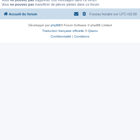
Vous
ne pouvez pas
supprimer vos messages dans ce forum
Vous
ne pouvez pas
transférer de pièces jointes dans ce forum
Accueil du forum
Fuseau horaire sur
UTC+02:00
Développé par
phpBB
® Forum Software © phpBB Limited
Traduction française officielle
©
Qiaeru
Confidentialité
|
Conditions