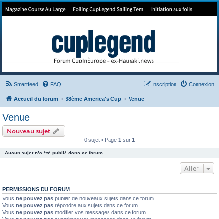
Forum de Cup In Europe
Le forum de l'America's Cup!
Smartfeed
FAQ
Inscription
Connexion
Accueil du forum
38ème America's Cup
Venue
Venue
Nouveau sujet
0 sujet • Page
1
sur
1
Aucun sujet n’a été publié dans ce forum.
Aller
PERMISSIONS DU FORUM
Vous
ne pouvez pas
publier de nouveaux sujets dans ce forum
Vous
ne pouvez pas
répondre aux sujets dans ce forum
Vous
ne pouvez pas
modifier vos messages dans ce forum