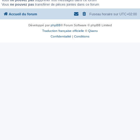
Vous
ne pouvez pas
supprimer vos messages dans ce forum
Vous
ne pouvez pas
transférer de pièces jointes dans ce forum
Accueil du forum
Fuseau horaire sur
UTC+02:00
Développé par
phpBB
® Forum Software © phpBB Limited
Traduction française officielle
©
Qiaeru
Confidentialité
|
Conditions