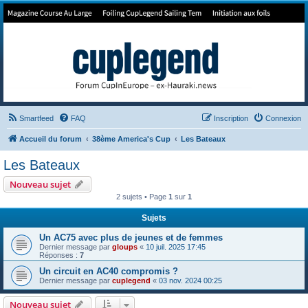
Forum de Cup In Europe
Le forum de l'America's Cup!
Smartfeed
FAQ
Inscription
Connexion
Accueil du forum
38ème America's Cup
Les Bateaux
Les Bateaux
Nouveau sujet
2 sujets • Page
1
sur
1
Sujets
Un AC75 avec plus de jeunes et de femmes
Dernier message par
gloups
«
10 juil. 2025 17:45
Réponses :
7
Un circuit en AC40 compromis ?
Dernier message par
cuplegend
«
03 nov. 2024 00:25
Nouveau sujet