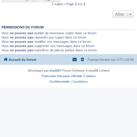
2 sujets • Page
1
sur
1
Aller
PERMISSIONS DU FORUM
Vous
ne pouvez pas
publier de nouveaux sujets dans ce forum
Vous
ne pouvez pas
répondre aux sujets dans ce forum
Vous
ne pouvez pas
modifier vos messages dans ce forum
Vous
ne pouvez pas
supprimer vos messages dans ce forum
Vous
ne pouvez pas
transférer de pièces jointes dans ce forum
Accueil du forum
Fuseau horaire sur
UTC+02:00
Développé par
phpBB
® Forum Software © phpBB Limited
Traduction française officielle
©
Qiaeru
Confidentialité
|
Conditions