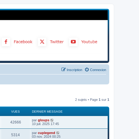
Inscription
Connexion
2 sujets • Page
1
sur
1
VUES
DERNIER MESSAGE
par
gloups
42666
10 juil. 2025 17:45
par
cuplegend
5314
03 nov. 2024 00:25