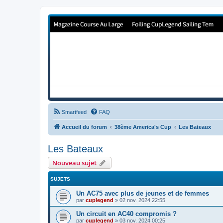
Forum de Cup In Europe
Le forum de l'America's Cup!
Smartfeed
FAQ
Accueil du forum
38ème America's Cup
Les Bateaux
Les Bateaux
Nouveau sujet
SUJETS
Un AC75 avec plus de jeunes et de femmes
par
cuplegend
»
02 nov. 2024 22:55
Un circuit en AC40 compromis ?
par
cuplegend
»
03 nov. 2024 00:25