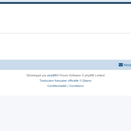
Nous
Développé par
phpBB
® Forum Software © phpBB Limited
Traduction française officielle
©
Qiaeru
Confidentialité
|
Conditions