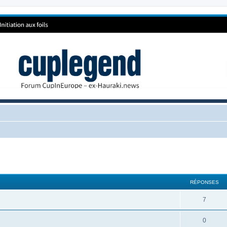
RÉPONSES
7
0