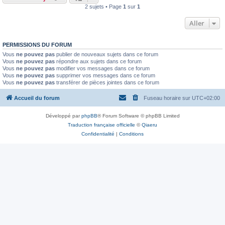
2 sujets • Page
1
sur
1
Aller
PERMISSIONS DU FORUM
Vous
ne pouvez pas
publier de nouveaux sujets dans ce forum
Vous
ne pouvez pas
répondre aux sujets dans ce forum
Vous
ne pouvez pas
modifier vos messages dans ce forum
Vous
ne pouvez pas
supprimer vos messages dans ce forum
Vous
ne pouvez pas
transférer de pièces jointes dans ce forum
Accueil du forum
Fuseau horaire sur
UTC+02:00
Développé par
phpBB
® Forum Software © phpBB Limited
Traduction française officielle
©
Qiaeru
Confidentialité
|
Conditions