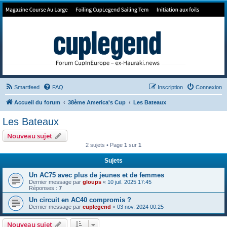
Forum de Cup In Europe
Le forum de l'America's Cup!
Smartfeed
FAQ
Inscription
Connexion
Accueil du forum
38ème America's Cup
Les Bateaux
Les Bateaux
Nouveau sujet
2 sujets • Page
1
sur
1
Sujets
Un AC75 avec plus de jeunes et de femmes
Dernier message par
gloups
«
10 juil. 2025 17:45
Réponses :
7
Un circuit en AC40 compromis ?
Dernier message par
cuplegend
«
03 nov. 2024 00:25
Nouveau sujet