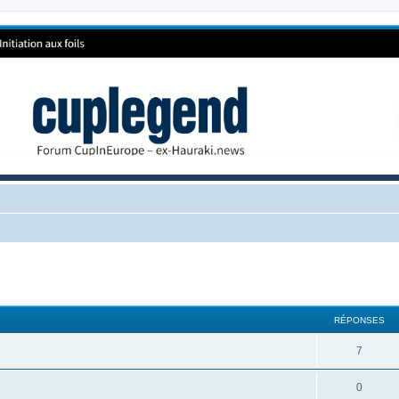
RÉPONSES
7
0