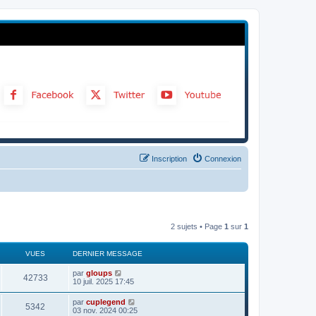
Inscription
Connexion
2 sujets • Page
1
sur
1
VUES
DERNIER MESSAGE
par
gloups
42733
10 juil. 2025 17:45
par
cuplegend
5342
03 nov. 2024 00:25