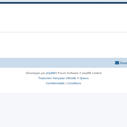
Nous
Développé par
phpBB
® Forum Software © phpBB Limited
Traduction française officielle
©
Qiaeru
Confidentialité
|
Conditions