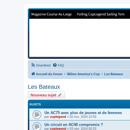
Forum de Cup In Europe
Le forum de l'America's Cup!
Smartfeed
FAQ
Accueil du forum
38ème America's Cup
Les Bateaux
Les Bateaux
Nouveau sujet
SUJETS
Un AC75 avec plus de jeunes et de femmes
par
cuplegend
»
02 nov. 2024 22:55
Un circuit en AC40 compromis ?
par
cuplegend
»
03 nov. 2024 00:25