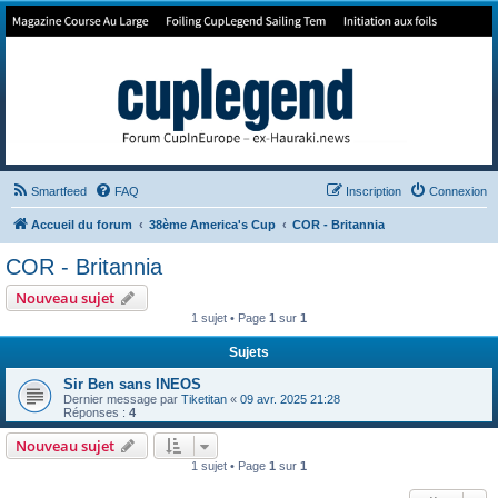
Forum de Cup In Europe
Le forum de l'America's Cup!
Smartfeed
FAQ
Inscription
Connexion
Accueil du forum
38ème America's Cup
COR - Britannia
COR - Britannia
Nouveau sujet
1 sujet • Page
1
sur
1
Sujets
Sir Ben sans INEOS
Dernier message par
Tiketitan
«
09 avr. 2025 21:28
Réponses :
4
Nouveau sujet
1 sujet • Page
1
sur
1