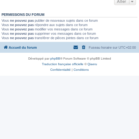
Aller
PERMISSIONS DU FORUM
Vous
ne pouvez pas
publier de nouveaux sujets dans ce forum
Vous
ne pouvez pas
répondre aux sujets dans ce forum
Vous
ne pouvez pas
modifier vos messages dans ce forum
Vous
ne pouvez pas
supprimer vos messages dans ce forum
Vous
ne pouvez pas
transférer de pièces jointes dans ce forum
Accueil du forum
Fuseau horaire sur
UTC+02:00
Développé par
phpBB
® Forum Software © phpBB Limited
Traduction française officielle
©
Qiaeru
Confidentialité
|
Conditions