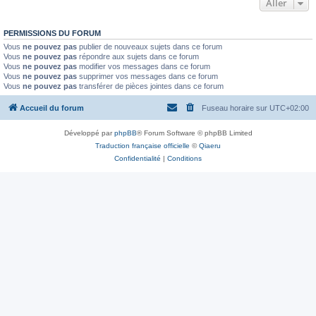
Aller
PERMISSIONS DU FORUM
Vous
ne pouvez pas
publier de nouveaux sujets dans ce forum
Vous
ne pouvez pas
répondre aux sujets dans ce forum
Vous
ne pouvez pas
modifier vos messages dans ce forum
Vous
ne pouvez pas
supprimer vos messages dans ce forum
Vous
ne pouvez pas
transférer de pièces jointes dans ce forum
Accueil du forum
Fuseau horaire sur
UTC+02:00
Développé par
phpBB
® Forum Software © phpBB Limited
Traduction française officielle
©
Qiaeru
Confidentialité
|
Conditions