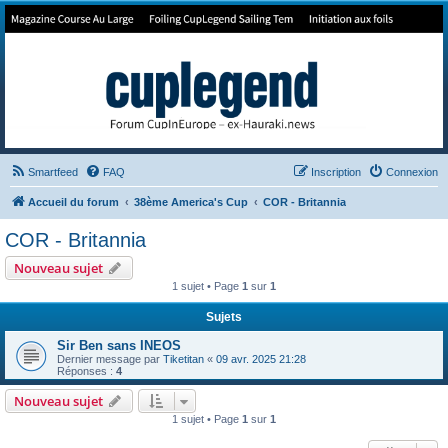
Forum de Cup In Europe
Le forum de l'America's Cup!
Smartfeed
FAQ
Inscription
Connexion
Accueil du forum
38ème America's Cup
COR - Britannia
COR - Britannia
Nouveau sujet
1 sujet • Page
1
sur
1
Sujets
Sir Ben sans INEOS
Dernier message par
Tiketitan
«
09 avr. 2025 21:28
Réponses :
4
Nouveau sujet
1 sujet • Page
1
sur
1