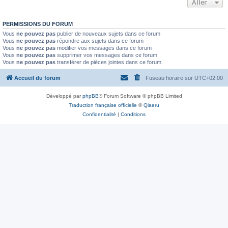
Aller
PERMISSIONS DU FORUM
Vous
ne pouvez pas
publier de nouveaux sujets dans ce forum
Vous
ne pouvez pas
répondre aux sujets dans ce forum
Vous
ne pouvez pas
modifier vos messages dans ce forum
Vous
ne pouvez pas
supprimer vos messages dans ce forum
Vous
ne pouvez pas
transférer de pièces jointes dans ce forum
Accueil du forum
Fuseau horaire sur
UTC+02:00
Développé par
phpBB
® Forum Software © phpBB Limited
Traduction française officielle
©
Qiaeru
Confidentialité
|
Conditions