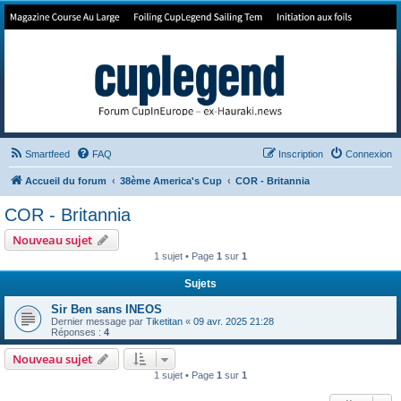
Forum de Cup In Europe
Le forum de l'America's Cup!
Smartfeed
FAQ
Inscription
Connexion
Accueil du forum
38ème America's Cup
COR - Britannia
COR - Britannia
Nouveau sujet
1 sujet • Page
1
sur
1
Sujets
Sir Ben sans INEOS
Dernier message par
Tiketitan
«
09 avr. 2025 21:28
Réponses :
4
Nouveau sujet
1 sujet • Page
1
sur
1