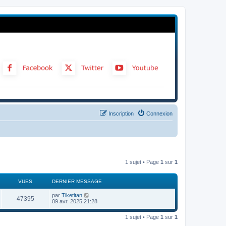
Inscription
Connexion
1 sujet • Page
1
sur
1
VUES
DERNIER MESSAGE
par
Tiketitan
47395
09 avr. 2025 21:28
1 sujet • Page
1
sur
1