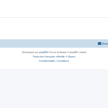
Nous
Développé par
phpBB
® Forum Software © phpBB Limited
Traduction française officielle
©
Qiaeru
Confidentialité
|
Conditions