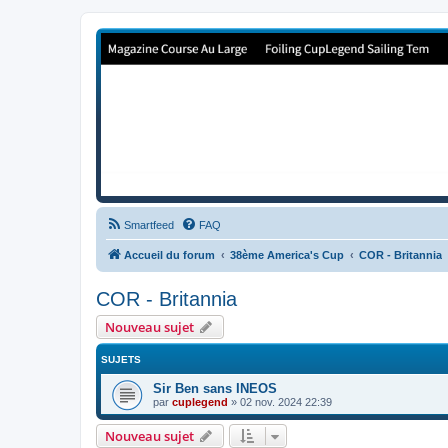
Forum de Cup In Europe
Le forum de l'America's Cup!
Smartfeed
FAQ
Accueil du forum
38ème America's Cup
COR - Britannia
COR - Britannia
Nouveau sujet
SUJETS
Sir Ben sans INEOS
par
cuplegend
»
02 nov. 2024 22:39
Nouveau sujet