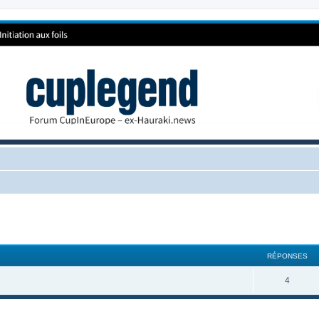
RÉPONSES
4