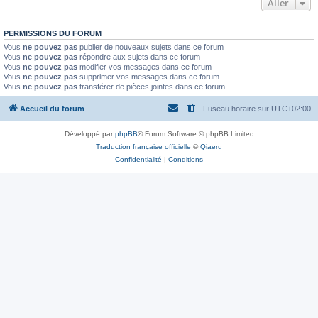
Aller
PERMISSIONS DU FORUM
Vous
ne pouvez pas
publier de nouveaux sujets dans ce forum
Vous
ne pouvez pas
répondre aux sujets dans ce forum
Vous
ne pouvez pas
modifier vos messages dans ce forum
Vous
ne pouvez pas
supprimer vos messages dans ce forum
Vous
ne pouvez pas
transférer de pièces jointes dans ce forum
Accueil du forum
Fuseau horaire sur
UTC+02:00
Développé par
phpBB
® Forum Software © phpBB Limited
Traduction française officielle
©
Qiaeru
Confidentialité
|
Conditions