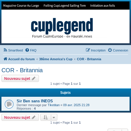
Forum de Cup In Europe
Le forum de l'America's Cup!
Smartfeed
FAQ
Inscription
Connexion
Accueil du forum
38ème America's Cup
COR - Britannia
COR - Britannia
Nouveau sujet
1 sujet • Page
1
sur
1
Sujets
Sir Ben sans INEOS
Dernier message par
Tiketitan
«
09 avr. 2025 21:28
Réponses :
4
Nouveau sujet
1 sujet • Page
1
sur
1