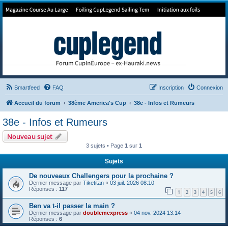
Forum de Cup In Europe
Le forum de l'America's Cup!
Smartfeed
FAQ
Inscription
Connexion
Accueil du forum
38ème America's Cup
38e - Infos et Rumeurs
38e - Infos et Rumeurs
Nouveau sujet
3 sujets • Page
1
sur
1
Sujets
De nouveaux Challengers pour la prochaine ?
Dernier message par
Tiketitan
«
03 juil. 2026 08:10
Réponses :
117
1
2
3
4
5
6
Ben va t-il passer la main ?
Dernier message par
doublemexpress
«
04 nov. 2024 13:14
Réponses :
6