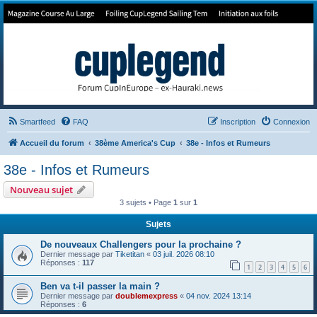
Forum de Cup In Europe
Le forum de l'America's Cup!
Smartfeed
FAQ
Inscription
Connexion
Accueil du forum
38ème America's Cup
38e - Infos et Rumeurs
38e - Infos et Rumeurs
Nouveau sujet
3 sujets • Page
1
sur
1
Sujets
De nouveaux Challengers pour la prochaine ?
Dernier message par
Tiketitan
«
03 juil. 2026 08:10
Réponses :
117
1
2
3
4
5
6
Ben va t-il passer la main ?
Dernier message par
doublemexpress
«
04 nov. 2024 13:14
Réponses :
6