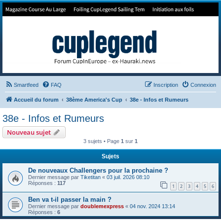
Forum de Cup In Europe
Le forum de l'America's Cup!
Smartfeed
FAQ
Inscription
Connexion
Accueil du forum
38ème America's Cup
38e - Infos et Rumeurs
38e - Infos et Rumeurs
Nouveau sujet
3 sujets • Page
1
sur
1
Sujets
De nouveaux Challengers pour la prochaine ?
Dernier message par
Tiketitan
«
03 juil. 2026 08:10
Réponses :
117
1
2
3
4
5
6
Ben va t-il passer la main ?
Dernier message par
doublemexpress
«
04 nov. 2024 13:14
Réponses :
6