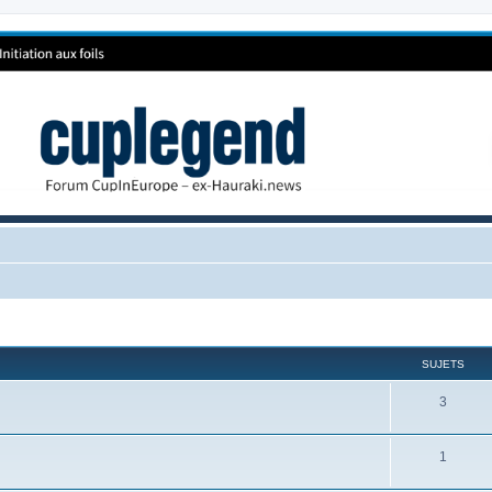
SUJETS
3
1