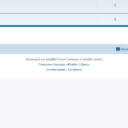
2
0
Nous
Développé par
phpBB
® Forum Software © phpBB Limited
Traduction française officielle
©
Qiaeru
Confidentialité
|
Conditions