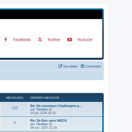
Inscription
Connexion
MESSAGES
DERNIER MESSAGE
Re: De nouveaux Challengers p…
125
C
par
Tiketitan
o
03 juil. 2026 08:10
n
s
Re: Sir Ben sans INEOS
5
u
C
par
Tiketitan
l
o
09 avr. 2025 21:28
t
n