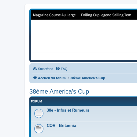
Forum de Cup In Europe
Le forum de l'America's Cup!
Smartfeed
FAQ
Accueil du forum
38ème America's Cup
38ème America's Cup
FORUM
38e - Infos et Rumeurs
COR - Britannia