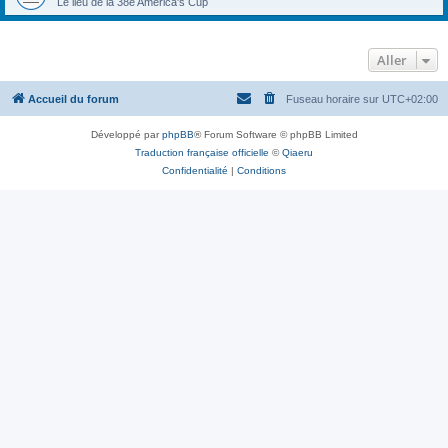
Le lieu de la 38e America's Cup
Aller
Accueil du forum
Fuseau horaire sur
UTC+02:00
Développé par
phpBB
® Forum Software © phpBB Limited
Traduction française officielle
©
Qiaeru
Confidentialité
|
Conditions