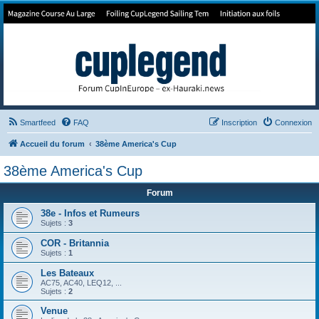
Forum de Cup In Europe
Le forum de l'America's Cup!
Smartfeed
FAQ
Inscription
Connexion
Accueil du forum
38ème America's Cup
38ème America's Cup
Forum
38e - Infos et Rumeurs
Sujets :
3
COR - Britannia
Sujets :
1
Les Bateaux
AC75, AC40, LEQ12, ...
Sujets :
2
Venue