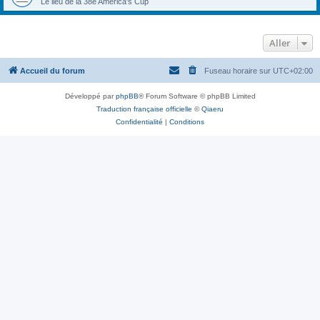
Le lieu de la 38e America's Cup
Aller
Accueil du forum
Fuseau horaire sur
UTC+02:00
Développé par
phpBB
® Forum Software © phpBB Limited
Traduction française officielle
©
Qiaeru
Confidentialité
|
Conditions