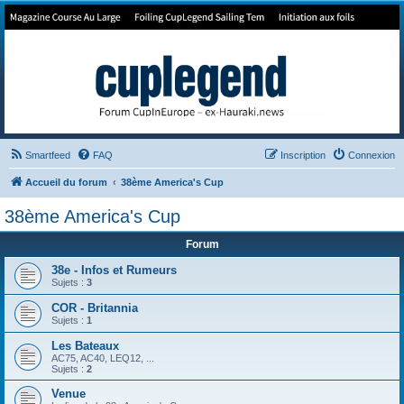
Forum de Cup In Europe
Le forum de l'America's Cup!
Smartfeed
FAQ
Inscription
Connexion
Accueil du forum
38ème America's Cup
38ème America's Cup
Forum
38e - Infos et Rumeurs
Sujets :
3
COR - Britannia
Sujets :
1
Les Bateaux
AC75, AC40, LEQ12, ...
Sujets :
2
Venue