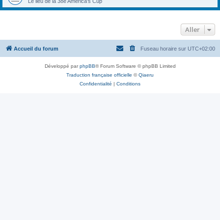
Le lieu de la 38e America's Cup
Aller
Accueil du forum
Fuseau horaire sur
UTC+02:00
Développé par
phpBB
® Forum Software © phpBB Limited
Traduction française officielle
©
Qiaeru
Confidentialité
|
Conditions