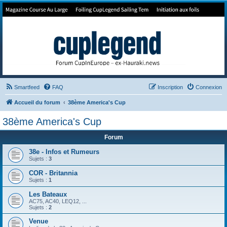
Forum de Cup In Europe
Le forum de l'America's Cup!
Smartfeed
FAQ
Inscription
Connexion
Accueil du forum
38ème America's Cup
38ème America's Cup
Forum
38e - Infos et Rumeurs
Sujets :
3
COR - Britannia
Sujets :
1
Les Bateaux
AC75, AC40, LEQ12, ...
Sujets :
2
Venue