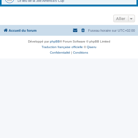
Le lieu de la 38e America's Cup
Aller
Accueil du forum
Fuseau horaire sur
UTC+02:00
Développé par
phpBB
® Forum Software © phpBB Limited
Traduction française officielle
©
Qiaeru
Confidentialité
|
Conditions