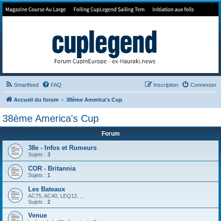
Forum de Cup In Europe
Le forum de l'America's Cup!
Smartfeed
FAQ
Inscription
Connexion
Accueil du forum
38ème America's Cup
38ème America's Cup
Forum
38e - Infos et Rumeurs
Sujets :
3
COR - Britannia
Sujets :
1
Les Bateaux
AC75, AC40, LEQ12, ...
Sujets :
2
Venue