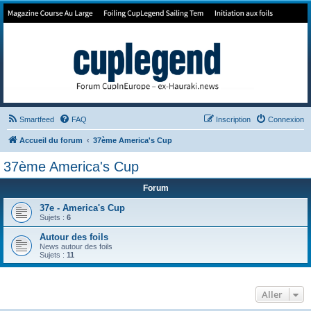
Forum de Cup In Europe
Le forum de l'America's Cup!
Smartfeed
FAQ
Inscription
Connexion
Accueil du forum
37ème America's Cup
37ème America's Cup
Forum
37e - America's Cup
Sujets :
6
Autour des foils
News autour des foils
Sujets :
11
Aller