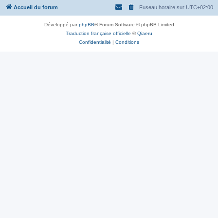
Accueil du forum
Fuseau horaire sur
UTC+02:00
Développé par
phpBB
® Forum Software © phpBB Limited
Traduction française officielle
©
Qiaeru
Confidentialité
|
Conditions