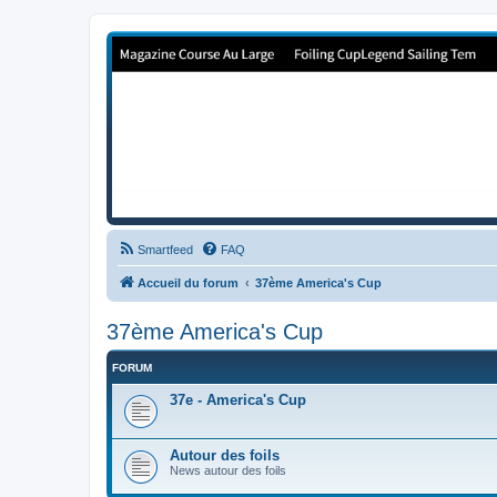
Forum de Cup In Europe
Le forum de l'America's Cup!
Smartfeed
FAQ
Accueil du forum
37ème America's Cup
37ème America's Cup
FORUM
37e - America's Cup
Autour des foils
News autour des foils