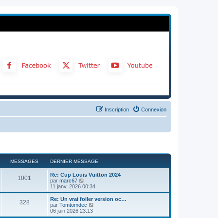
Inscription
Connexion
MESSAGES
DERNIER MESSAGE
Re: Cup Louis Vuitton 2024
1001
C
par
marc67
o
11 janv. 2026 00:34
n
s
Re: Un vrai foiler version oc…
328
u
C
par
Tomtomdec
l
o
06 juin 2026 23:13
t
n