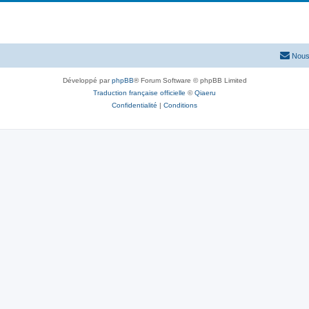
Nous
Développé par
phpBB
® Forum Software © phpBB Limited
Traduction française officielle
©
Qiaeru
Confidentialité
|
Conditions