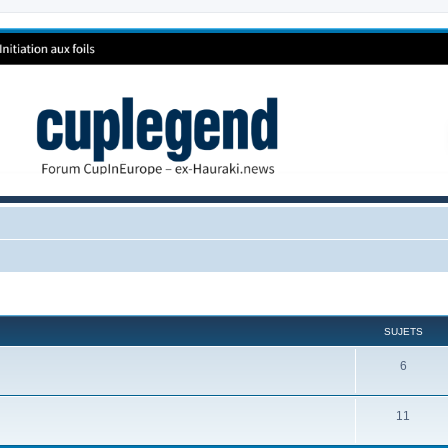
SUJETS
6
11