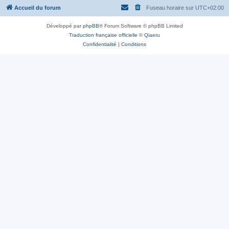
Accueil du forum
Fuseau horaire sur
UTC+02:00
Développé par
phpBB
® Forum Software © phpBB Limited
Traduction française officielle
©
Qiaeru
Confidentialité
|
Conditions