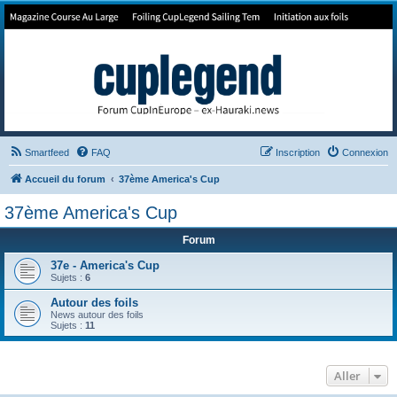
Forum de Cup In Europe
Le forum de l'America's Cup!
Smartfeed
FAQ
Inscription
Connexion
Accueil du forum
37ème America's Cup
37ème America's Cup
Forum
37e - America's Cup
Sujets :
6
Autour des foils
News autour des foils
Sujets :
11
Aller