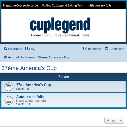
Forum de Cup In Europe
Le forum de l'America's Cup!
Smartfeed
FAQ
Inscription
Connexion
Accueil du forum
37ème America's Cup
37ème America's Cup
Forum
37e - America's Cup
Sujets :
6
Autour des foils
News autour des foils
Sujets :
11
Aller