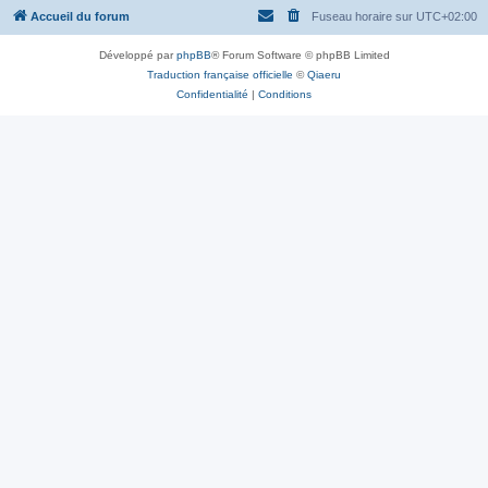
Accueil du forum
Fuseau horaire sur
UTC+02:00
Développé par
phpBB
® Forum Software © phpBB Limited
Traduction française officielle
©
Qiaeru
Confidentialité
|
Conditions