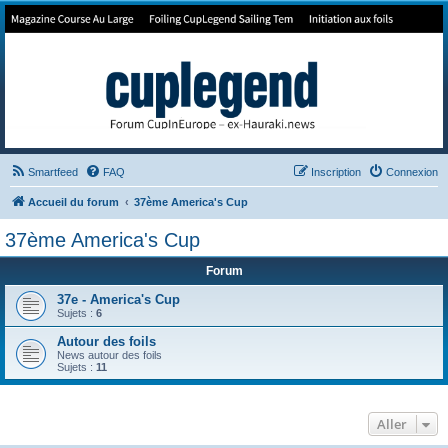
Forum de Cup In Europe
Le forum de l'America's Cup!
Smartfeed
FAQ
Inscription
Connexion
Accueil du forum
37ème America's Cup
37ème America's Cup
Forum
37e - America's Cup
Sujets :
6
Autour des foils
News autour des foils
Sujets :
11
Aller