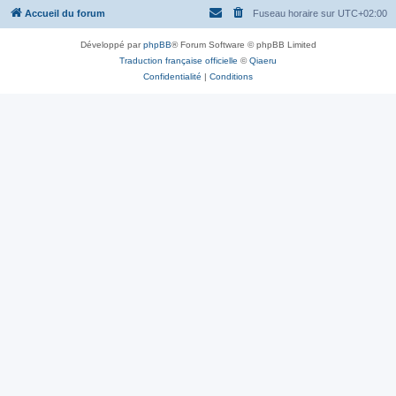
Accueil du forum
Fuseau horaire sur
UTC+02:00
Développé par
phpBB
® Forum Software © phpBB Limited
Traduction française officielle
©
Qiaeru
Confidentialité
|
Conditions