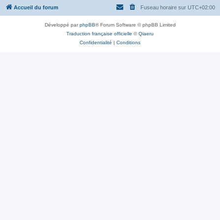
Accueil du forum
Fuseau horaire sur
UTC+02:00
Développé par
phpBB
® Forum Software © phpBB Limited
Traduction française officielle
©
Qiaeru
Confidentialité
|
Conditions