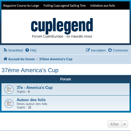
Forum de Cup In Europe
Le forum de l'America's Cup!
Smartfeed
FAQ
Inscription
Connexion
Accueil du forum
37ème America's Cup
37ème America's Cup
Forum
37e - America's Cup
Sujets :
6
Autour des foils
News autour des foils
Sujets :
11
Aller