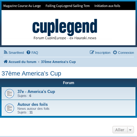
Forum de Cup In Europe
Le forum de l'America's Cup!
Smartfeed
FAQ
Inscription
Connexion
Accueil du forum
37ème America's Cup
37ème America's Cup
Forum
37e - America's Cup
Sujets :
6
Autour des foils
News autour des foils
Sujets :
11
Aller