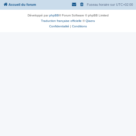
Accueil du forum
Fuseau horaire sur
UTC+02:00
Développé par
phpBB
® Forum Software © phpBB Limited
Traduction française officielle
©
Qiaeru
Confidentialité
|
Conditions