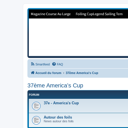
Forum de Cup In Europe
Le forum de l'America's Cup!
Smartfeed
FAQ
Accueil du forum
37ème America's Cup
37ème America's Cup
FORUM
37e - America's Cup
Autour des foils
News autour des foils