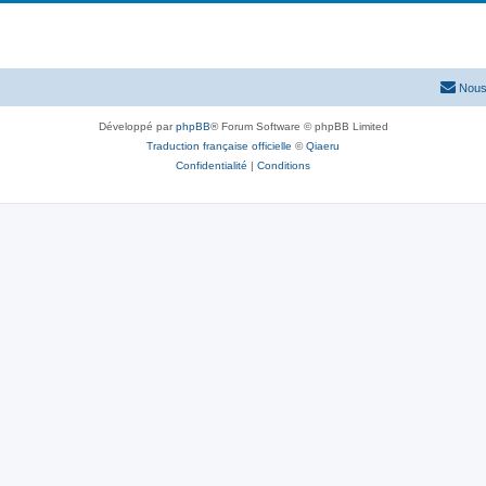
Nous
Développé par
phpBB
® Forum Software © phpBB Limited
Traduction française officielle
©
Qiaeru
Confidentialité
|
Conditions