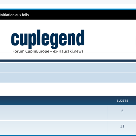
SUJETS
6
11