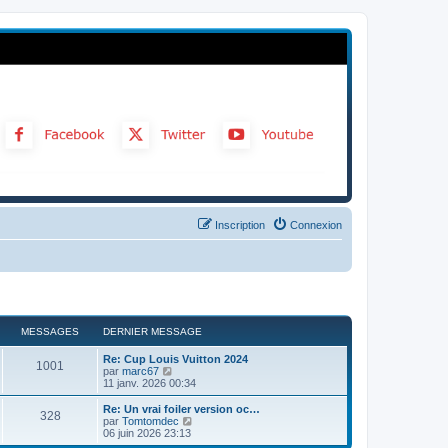
Inscription
Connexion
MESSAGES
DERNIER MESSAGE
Re: Cup Louis Vuitton 2024
1001
C
par
marc67
o
11 janv. 2026 00:34
n
s
Re: Un vrai foiler version oc…
328
u
C
par
Tomtomdec
l
o
06 juin 2026 23:13
t
n