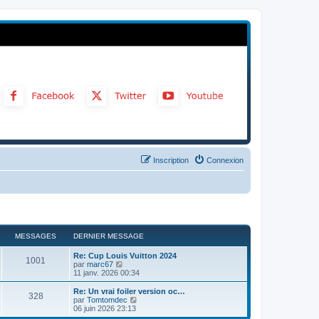
Inscription
Connexion
MESSAGES
DERNIER MESSAGE
Re: Cup Louis Vuitton 2024
1001
C
par
marc67
o
11 janv. 2026 00:34
n
s
Re: Un vrai foiler version oc…
328
u
C
par
Tomtomdec
l
o
06 juin 2026 23:13
t
n