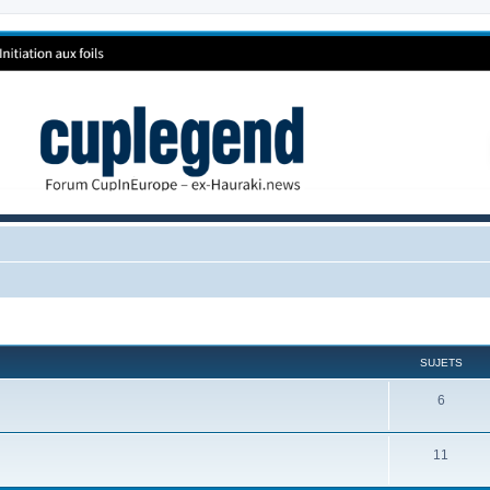
SUJETS
6
11