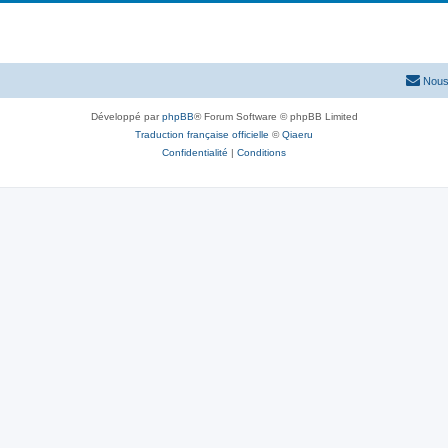
Nous
Développé par
phpBB
® Forum Software © phpBB Limited
Traduction française officielle
©
Qiaeru
Confidentialité
|
Conditions