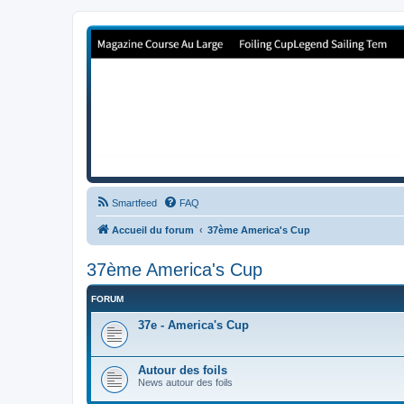
Forum de Cup In Europe
Le forum de l'America's Cup!
Smartfeed
FAQ
Accueil du forum
37ème America's Cup
37ème America's Cup
FORUM
37e - America's Cup
Autour des foils
News autour des foils