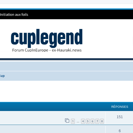
Cup
RÉPONSES
151
1
4
5
6
7
8
…
6