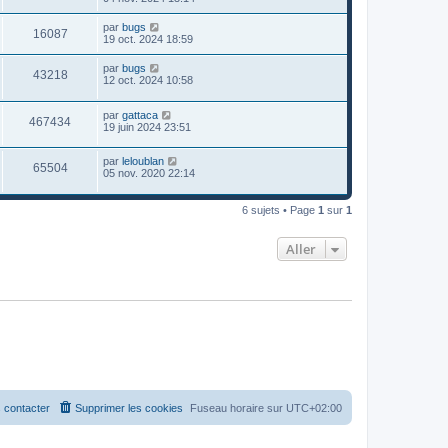
par
bugs
16087
19 oct. 2024 18:59
par
bugs
43218
12 oct. 2024 10:58
par
gattaca
467434
19 juin 2024 23:51
par
leloublan
65504
05 nov. 2020 22:14
6 sujets • Page
1
sur
1
Aller
 contacter
Supprimer les cookies
Fuseau horaire sur
UTC+02:00