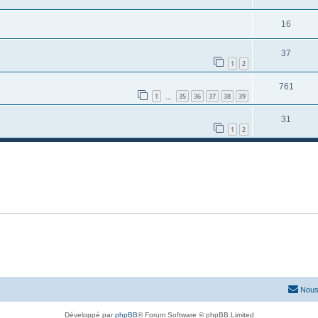
16
37
1
2
761
1
35
36
37
38
39
…
31
1
2
Nous
Développé par
phpBB
® Forum Software © phpBB Limited