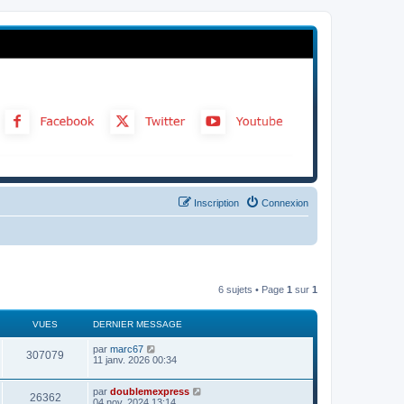
Inscription
Connexion
6 sujets • Page
1
sur
1
VUES
DERNIER MESSAGE
par
marc67
307079
11 janv. 2026 00:34
par
doublemexpress
26362
04 nov. 2024 13:14