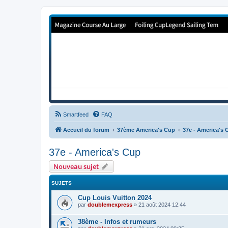
Forum de Cup In Europe
Le forum de l'America's Cup!
Smartfeed
FAQ
Accueil du forum
37ème America's Cup
37e - America's 
37e - America's Cup
Nouveau sujet
SUJETS
Cup Louis Vuitton 2024
par
doublemexpress
»
21 août 2024 12:44
38ème - Infos et rumeurs