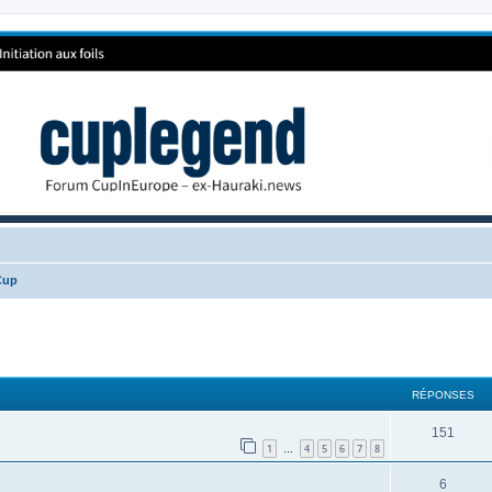
Cup
RÉPONSES
151
1
4
5
6
7
8
…
6