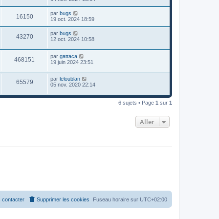
par
bugs
16150
19 oct. 2024 18:59
par
bugs
43270
12 oct. 2024 10:58
par
gattaca
468151
19 juin 2024 23:51
par
leloublan
65579
05 nov. 2020 22:14
6 sujets • Page
1
sur
1
Aller
 contacter
Supprimer les cookies
Fuseau horaire sur
UTC+02:00