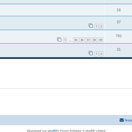
16
37
1
2
761
1
35
36
37
38
39
…
31
1
2
Nous
Développé par
phpBB
® Forum Software © phpBB Limited