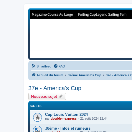
Forum de Cup In Europe
Le forum de l'America's Cup!
Smartfeed
FAQ
Accueil du forum
37ème America's Cup
37e - America's 
37e - America's Cup
Nouveau sujet
SUJETS
Cup Louis Vuitton 2024
par
doublemexpress
»
21 août 2024 12:44
38ème - Infos et rumeurs