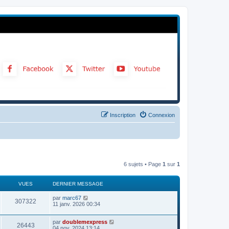
Inscription
Connexion
6 sujets • Page
1
sur
1
VUES
DERNIER MESSAGE
par
marc67
307322
11 janv. 2026 00:34
par
doublemexpress
26443
04 nov. 2024 13:14