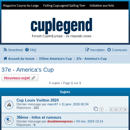
Forum de Cup In Europe
Le forum de l'America's Cup!
Smartfeed
FAQ
Inscription
Connexion
Accueil du forum
37ème America's Cup
37e - America's Cup
37e - America's Cup
Nouveau sujet
6 sujets • Page
1
sur
1
Sujets
Cup Louis Vuitton 2024
Dernier message par
marc67
«
11 janv. 2026 00:34
Réponses :
151
1
5
6
7
8
…
38ème - Infos et rumeurs
Dernier message par
doublemexpress
«
04 nov. 2024 13:14
Réponses :
6