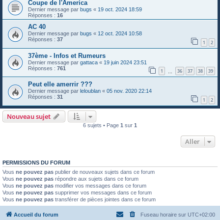
Coupe de l'America
Dernier message par
bugs
«
19 oct. 2024 18:59
Réponses :
16
AC 40
Dernier message par
bugs
«
12 oct. 2024 10:58
Réponses :
37
1
2
37ème - Infos et Rumeurs
Dernier message par
gattaca
«
19 juin 2024 23:51
Réponses :
761
1
36
37
38
39
…
Peut elle amerrir ???
Dernier message par
leloublan
«
05 nov. 2020 22:14
Réponses :
31
1
2
Nouveau sujet
6 sujets • Page
1
sur
1
Aller
PERMISSIONS DU FORUM
Vous
ne pouvez pas
publier de nouveaux sujets dans ce forum
Vous
ne pouvez pas
répondre aux sujets dans ce forum
Vous
ne pouvez pas
modifier vos messages dans ce forum
Vous
ne pouvez pas
supprimer vos messages dans ce forum
Vous
ne pouvez pas
transférer de pièces jointes dans ce forum
Accueil du forum
Fuseau horaire sur
UTC+02:00