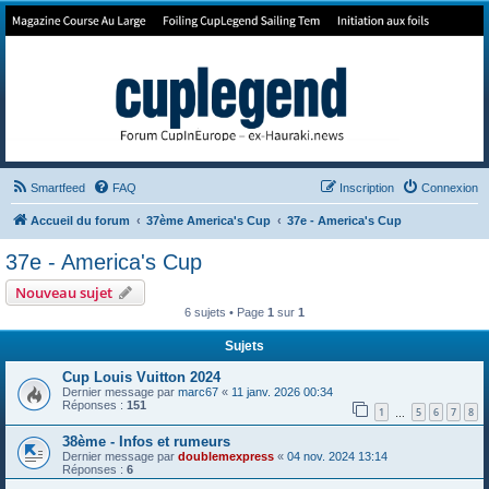
Forum de Cup In Europe
Le forum de l'America's Cup!
Smartfeed
FAQ
Inscription
Connexion
Accueil du forum
37ème America's Cup
37e - America's Cup
37e - America's Cup
Nouveau sujet
6 sujets • Page
1
sur
1
Sujets
Cup Louis Vuitton 2024
Dernier message par
marc67
«
11 janv. 2026 00:34
Réponses :
151
1
5
6
7
8
…
38ème - Infos et rumeurs
Dernier message par
doublemexpress
«
04 nov. 2024 13:14
Réponses :
6