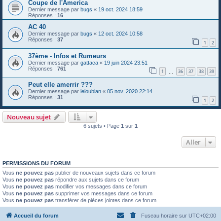
Coupe de l'America
Dernier message par
bugs
«
19 oct. 2024 18:59
Réponses :
16
AC 40
Dernier message par
bugs
«
12 oct. 2024 10:58
Réponses :
37
1
2
37ème - Infos et Rumeurs
Dernier message par
gattaca
«
19 juin 2024 23:51
Réponses :
761
1
36
37
38
39
…
Peut elle amerrir ???
Dernier message par
leloublan
«
05 nov. 2020 22:14
Réponses :
31
1
2
Nouveau sujet
6 sujets • Page
1
sur
1
Aller
PERMISSIONS DU FORUM
Vous
ne pouvez pas
publier de nouveaux sujets dans ce forum
Vous
ne pouvez pas
répondre aux sujets dans ce forum
Vous
ne pouvez pas
modifier vos messages dans ce forum
Vous
ne pouvez pas
supprimer vos messages dans ce forum
Vous
ne pouvez pas
transférer de pièces jointes dans ce forum
Accueil du forum
Fuseau horaire sur
UTC+02:00