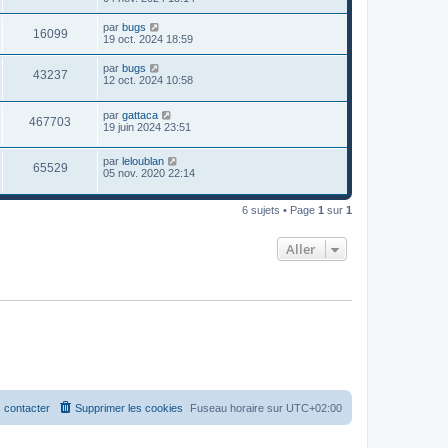
par
bugs
16099
19 oct. 2024 18:59
par
bugs
43237
12 oct. 2024 10:58
par
gattaca
467703
19 juin 2024 23:51
par
leloublan
65529
05 nov. 2020 22:14
6 sujets • Page
1
sur
1
Aller
 contacter
Supprimer les cookies
Fuseau horaire sur
UTC+02:00