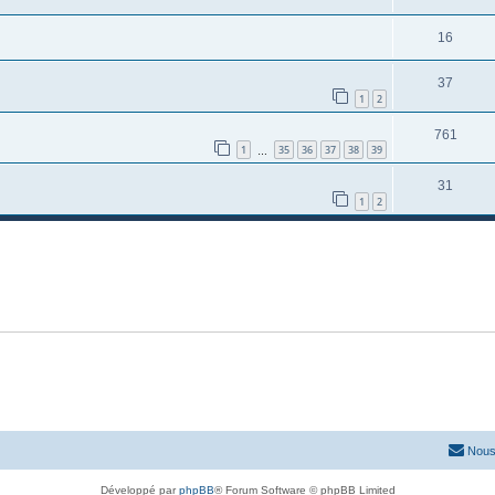
16
37
1
2
761
1
35
36
37
38
39
…
31
1
2
Nous
Développé par
phpBB
® Forum Software © phpBB Limited