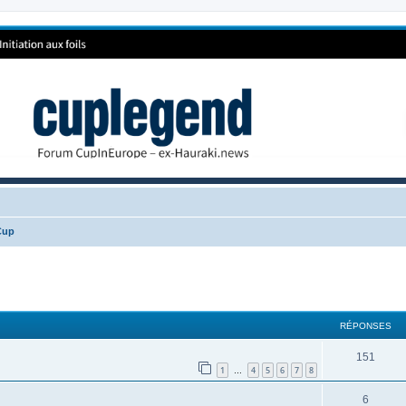
Cup
RÉPONSES
151
1
4
5
6
7
8
…
6