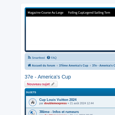
Forum de Cup In Europe
Le forum de l'America's Cup!
Smartfeed
FAQ
Accueil du forum
37ème America's Cup
37e - America's 
37e - America's Cup
Nouveau sujet
SUJETS
Cup Louis Vuitton 2024
par
doublemexpress
»
21 août 2024 12:44
38ème - Infos et rumeurs