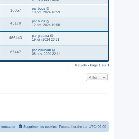
par
bugs
16057
19 oct. 2024 18:59
par
bugs
43170
12 oct. 2024 10:58
par
gattaca
466443
19 juin 2024 23:51
par
leloublan
65447
05 nov. 2020 22:14
6 sujets • Page
1
sur
1
Aller
 contacter
Supprimer les cookies
Fuseau horaire sur
UTC+02:00