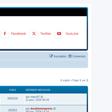
Inscription
Connexion
6 sujets • Page
1
sur
1
VUES
DERNIER MESSAGE
par
marc67
306928
11 janv. 2026 00:34
par
doublemexpress
26303
04 nov. 2024 13:14