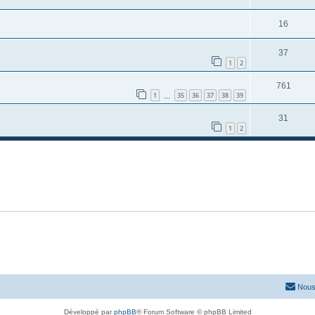
16
37
1
2
761
1
35
36
37
38
39
…
31
1
2
Nous
Développé par
phpBB
® Forum Software © phpBB Limited