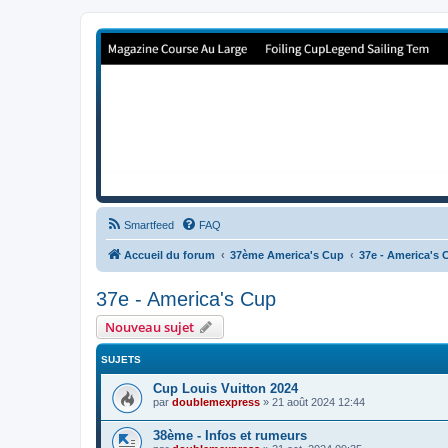
Forum de Cup In Europe
Le forum de l'America's Cup!
Smartfeed
FAQ
Accueil du forum
37ème America's Cup
37e - America's 
37e - America's Cup
Nouveau sujet
SUJETS
Cup Louis Vuitton 2024
par
doublemexpress
»
21 août 2024 12:44
38ème - Infos et rumeurs