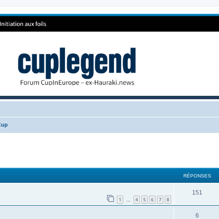
Cup
RÉPONSES
151
1
4
5
6
7
8
…
6