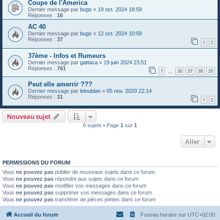
Coupe de l'America
Dernier message par
bugs
«
19 oct. 2024 18:59
Réponses :
16
AC 40
Dernier message par
bugs
«
12 oct. 2024 10:58
Réponses :
37
1
2
37ème - Infos et Rumeurs
Dernier message par
gattaca
«
19 juin 2024 23:51
Réponses :
761
1
36
37
38
39
…
Peut elle amerrir ???
Dernier message par
leloublan
«
05 nov. 2020 22:14
Réponses :
31
1
2
Nouveau sujet
6 sujets • Page
1
sur
1
Aller
PERMISSIONS DU FORUM
Vous
ne pouvez pas
publier de nouveaux sujets dans ce forum
Vous
ne pouvez pas
répondre aux sujets dans ce forum
Vous
ne pouvez pas
modifier vos messages dans ce forum
Vous
ne pouvez pas
supprimer vos messages dans ce forum
Vous
ne pouvez pas
transférer de pièces jointes dans ce forum
Accueil du forum
Fuseau horaire sur
UTC+02:00