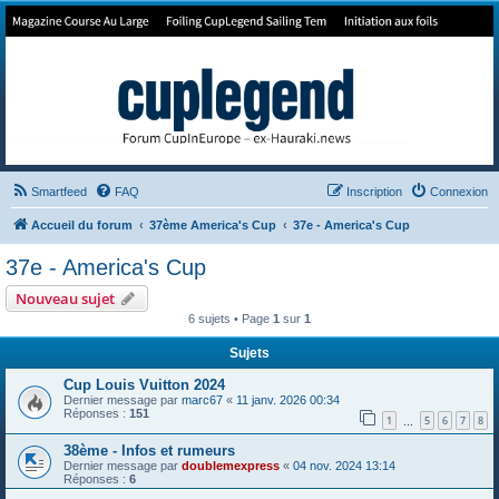
Forum de Cup In Europe
Le forum de l'America's Cup!
Smartfeed
FAQ
Inscription
Connexion
Accueil du forum
37ème America's Cup
37e - America's Cup
37e - America's Cup
Nouveau sujet
6 sujets • Page
1
sur
1
Sujets
Cup Louis Vuitton 2024
Dernier message par
marc67
«
11 janv. 2026 00:34
Réponses :
151
1
5
6
7
8
…
38ème - Infos et rumeurs
Dernier message par
doublemexpress
«
04 nov. 2024 13:14
Réponses :
6