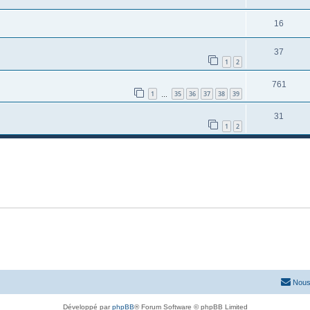
16
37
1
2
761
1
35
36
37
38
39
…
31
1
2
Nous
Développé par
phpBB
® Forum Software © phpBB Limited