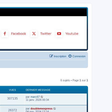
Inscription
Connexion
6 sujets • Page
1
sur
1
VUES
DERNIER MESSAGE
par
marc67
307135
11 janv. 2026 00:34
par
doublemexpress
26372
04 nov. 2024 13:14