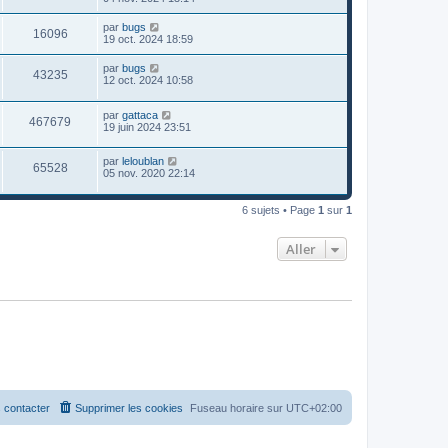
par
bugs
16096
19 oct. 2024 18:59
par
bugs
43235
12 oct. 2024 10:58
par
gattaca
467679
19 juin 2024 23:51
par
leloublan
65528
05 nov. 2020 22:14
6 sujets • Page
1
sur
1
Aller
 contacter
Supprimer les cookies
Fuseau horaire sur
UTC+02:00