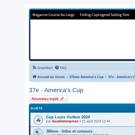
Forum de Cup In Europe
Le forum de l'America's Cup!
Smartfeed
FAQ
Accueil du forum
37ème America's Cup
37e - America's 
37e - America's Cup
Nouveau sujet
SUJETS
Cup Louis Vuitton 2024
par
doublemexpress
»
21 août 2024 12:44
38ème - Infos et rumeurs