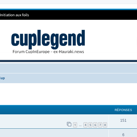
Cup
RÉPONSES
151
1
4
5
6
7
8
…
6