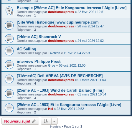
Réponses :
13
Exemple [25ème AC] Et le Kangourou terrassa l'Aigle [Livre]
Dernier message par
doublemexpress
«
22 févr. 2021 12:51
Réponses :
1
[Site Web Historique] www.cupineurope.com
Dernier message par
doublemexpress
«
28 mai 2024 12:47
Réponses :
3
[14ème AC] Shamrock V
Dernier message par
doublemexpress
«
24 mai 2024 12:02
AC Sailing
Dernier message par
Tiketitan
«
11 avr. 2024 22:53
interview Philippe Presti
Dernier message par
Gros
«
05 oct. 2021 12:00
Réponses :
1
[31émeAC] Defi AREVA [AVIS DE RECHERCHE]
Dernier message par
doublemexpress
«
01 mars 2021 11:03
Réponses :
4
[25ème AC - 1983] Wind de Caroll Ballard [Film]
Dernier message par
doublemexpress
«
01 mars 2021 10:34
Réponses :
3
[25ème AC - 1983] Et le Kangourou terrassa l'Aigle [Livre]
Dernier message par
Hel
«
22 févr. 2021 19:52
Réponses :
2
Nouveau sujet
9 sujets • Page
1
sur
1