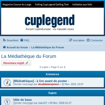
Forum de Cup In Europe
Le forum de l'America's Cup!
Smartfeed
FAQ
Inscription
Connexion
Accueil du forum
La Médiathèque du Forum
La Médiathèque du Forum
Nouveau sujet
9 sujets • Page
1
sur
1
Annonces
[Médiathèque] - à lire avant de poster -
Dernier message par
doublemexpress
«
22 févr. 2021 13:07
Sujets
Idée de base
Dernier message par
marc67
«
05 févr. 2026 01:27