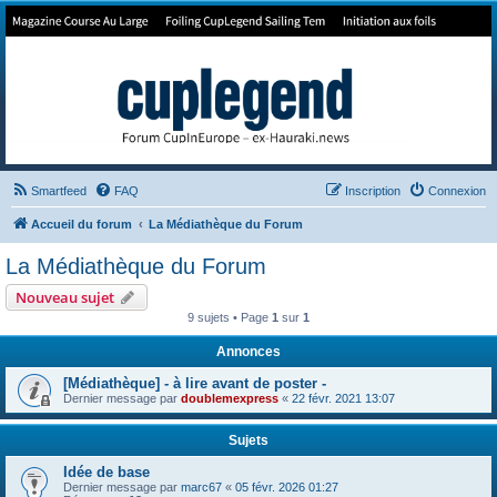
Forum de Cup In Europe
Le forum de l'America's Cup!
Smartfeed
FAQ
Inscription
Connexion
Accueil du forum
La Médiathèque du Forum
La Médiathèque du Forum
Nouveau sujet
9 sujets • Page
1
sur
1
Annonces
[Médiathèque] - à lire avant de poster -
Dernier message par
doublemexpress
«
22 févr. 2021 13:07
Sujets
Idée de base
Dernier message par
marc67
«
05 févr. 2026 01:27