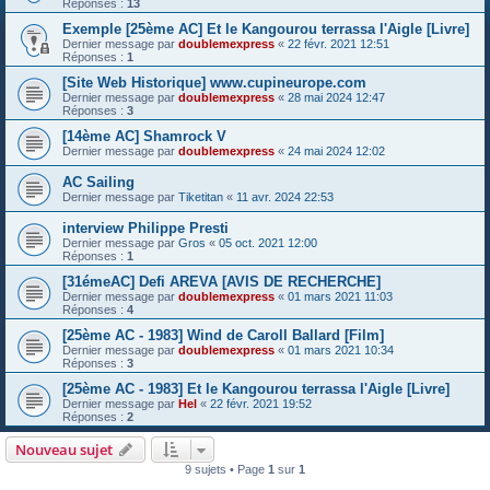
Réponses :
13
Exemple [25ème AC] Et le Kangourou terrassa l'Aigle [Livre]
Dernier message par
doublemexpress
«
22 févr. 2021 12:51
Réponses :
1
[Site Web Historique] www.cupineurope.com
Dernier message par
doublemexpress
«
28 mai 2024 12:47
Réponses :
3
[14ème AC] Shamrock V
Dernier message par
doublemexpress
«
24 mai 2024 12:02
AC Sailing
Dernier message par
Tiketitan
«
11 avr. 2024 22:53
interview Philippe Presti
Dernier message par
Gros
«
05 oct. 2021 12:00
Réponses :
1
[31émeAC] Defi AREVA [AVIS DE RECHERCHE]
Dernier message par
doublemexpress
«
01 mars 2021 11:03
Réponses :
4
[25ème AC - 1983] Wind de Caroll Ballard [Film]
Dernier message par
doublemexpress
«
01 mars 2021 10:34
Réponses :
3
[25ème AC - 1983] Et le Kangourou terrassa l'Aigle [Livre]
Dernier message par
Hel
«
22 févr. 2021 19:52
Réponses :
2
Nouveau sujet
9 sujets • Page
1
sur
1