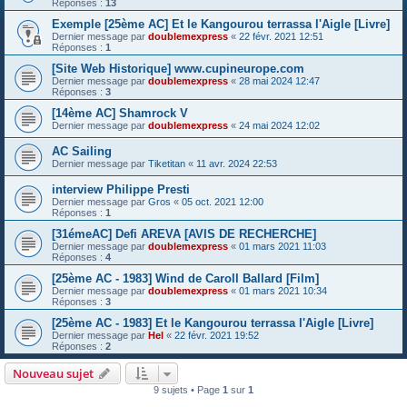
Réponses :
13
Exemple [25ème AC] Et le Kangourou terrassa l'Aigle [Livre]
Dernier message par
doublemexpress
«
22 févr. 2021 12:51
Réponses :
1
[Site Web Historique] www.cupineurope.com
Dernier message par
doublemexpress
«
28 mai 2024 12:47
Réponses :
3
[14ème AC] Shamrock V
Dernier message par
doublemexpress
«
24 mai 2024 12:02
AC Sailing
Dernier message par
Tiketitan
«
11 avr. 2024 22:53
interview Philippe Presti
Dernier message par
Gros
«
05 oct. 2021 12:00
Réponses :
1
[31émeAC] Defi AREVA [AVIS DE RECHERCHE]
Dernier message par
doublemexpress
«
01 mars 2021 11:03
Réponses :
4
[25ème AC - 1983] Wind de Caroll Ballard [Film]
Dernier message par
doublemexpress
«
01 mars 2021 10:34
Réponses :
3
[25ème AC - 1983] Et le Kangourou terrassa l'Aigle [Livre]
Dernier message par
Hel
«
22 févr. 2021 19:52
Réponses :
2
Nouveau sujet
9 sujets • Page
1
sur
1