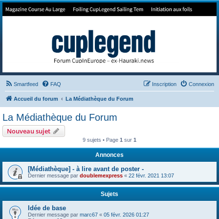
Forum de Cup In Europe
Le forum de l'America's Cup!
Smartfeed
FAQ
Inscription
Connexion
Accueil du forum
La Médiathèque du Forum
La Médiathèque du Forum
Nouveau sujet
9 sujets • Page
1
sur
1
Annonces
[Médiathèque] - à lire avant de poster -
Dernier message par
doublemexpress
«
22 févr. 2021 13:07
Sujets
Idée de base
Dernier message par
marc67
«
05 févr. 2026 01:27