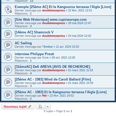
Réponses :
13
Exemple [25ème AC] Et le Kangourou terrassa l'Aigle [Livre]
Dernier message par
doublemexpress
«
22 févr. 2021 12:51
Réponses :
1
[Site Web Historique] www.cupineurope.com
Dernier message par
doublemexpress
«
28 mai 2024 12:47
Réponses :
3
[14ème AC] Shamrock V
Dernier message par
doublemexpress
«
24 mai 2024 12:02
AC Sailing
Dernier message par
Tiketitan
«
11 avr. 2024 22:53
interview Philippe Presti
Dernier message par
Gros
«
05 oct. 2021 12:00
Réponses :
1
[31émeAC] Defi AREVA [AVIS DE RECHERCHE]
Dernier message par
doublemexpress
«
01 mars 2021 11:03
Réponses :
4
[25ème AC - 1983] Wind de Caroll Ballard [Film]
Dernier message par
doublemexpress
«
01 mars 2021 10:34
Réponses :
3
[25ème AC - 1983] Et le Kangourou terrassa l'Aigle [Livre]
Dernier message par
Hel
«
22 févr. 2021 19:52
Réponses :
2
Nouveau sujet
9 sujets • Page
1
sur
1