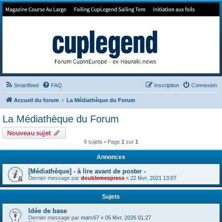
Forum de Cup In Europe
Le forum de l'America's Cup!
Smartfeed
FAQ
Inscription
Connexion
Accueil du forum
La Médiathèque du Forum
La Médiathèque du Forum
Nouveau sujet
9 sujets • Page
1
sur
1
Annonces
[Médiathèque] - à lire avant de poster -
Dernier message par
doublemexpress
«
22 févr. 2021 13:07
Sujets
Idée de base
Dernier message par
marc67
«
05 févr. 2026 01:27