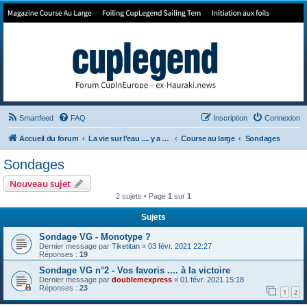
Forum de Cup In Europe
Le forum de l'America's Cup!
Smartfeed
FAQ
Inscription
Connexion
Accueil du forum
La vie sur l'eau .... y a pas qu'la Cup
Course au large
Sondages
Sondages
Nouveau sujet
2 sujets • Page
1
sur
1
Sujets
Sondage VG - Monotype ?
Dernier message par
Tiketitan
«
03 févr. 2021 22:27
Réponses :
19
Sondage VG n°2 - Vos favoris .... à la victoire
Dernier message par
doublemexpress
«
01 févr. 2021 15:18
Réponses :
23
1
2