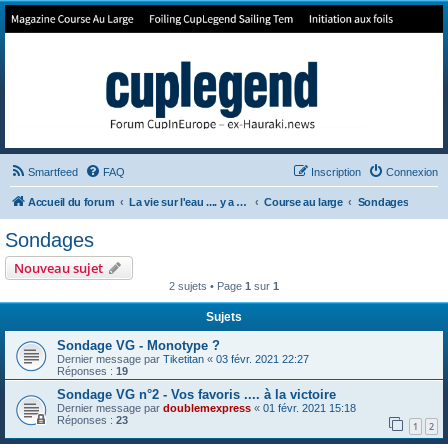
Forum de Cup In Europe
Le forum de l'America's Cup!
Smartfeed
FAQ
Inscription
Connexion
Accueil du forum
La vie sur l'eau .... y a pas qu'la Cup
Course au large
Sondages
Sondages
Nouveau sujet
2 sujets • Page
1
sur
1
Sujets
Sondage VG - Monotype ?
Dernier message par
Tiketitan
«
03 févr. 2021 22:27
Réponses :
19
Sondage VG n°2 - Vos favoris .... à la victoire
Dernier message par
doublemexpress
«
01 févr. 2021 15:18
Réponses :
23
1
2