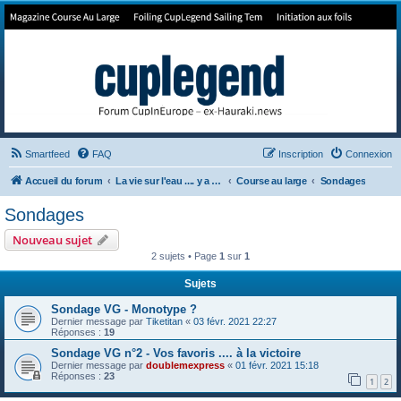
Forum de Cup In Europe
Le forum de l'America's Cup!
Smartfeed
FAQ
Inscription
Connexion
Accueil du forum
La vie sur l'eau .... y a pas qu'la Cup
Course au large
Sondages
Sondages
Nouveau sujet
2 sujets • Page
1
sur
1
Sujets
Sondage VG - Monotype ?
Dernier message par
Tiketitan
«
03 févr. 2021 22:27
Réponses :
19
Sondage VG n°2 - Vos favoris .... à la victoire
Dernier message par
doublemexpress
«
01 févr. 2021 15:18
Réponses :
23
1
2