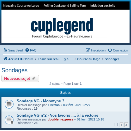
Forum de Cup In Europe
Le forum de l'America's Cup!
Smartfeed
FAQ
Inscription
Connexion
Accueil du forum
La vie sur l'eau .... y a pas qu'la Cup
Course au large
Sondages
Sondages
Nouveau sujet
2 sujets • Page
1
sur
1
Sujets
Sondage VG - Monotype ?
Dernier message par
Tiketitan
«
03 févr. 2021 22:27
Réponses :
19
Sondage VG n°2 - Vos favoris .... à la victoire
Dernier message par
doublemexpress
«
01 févr. 2021 15:18
Réponses :
23
1
2