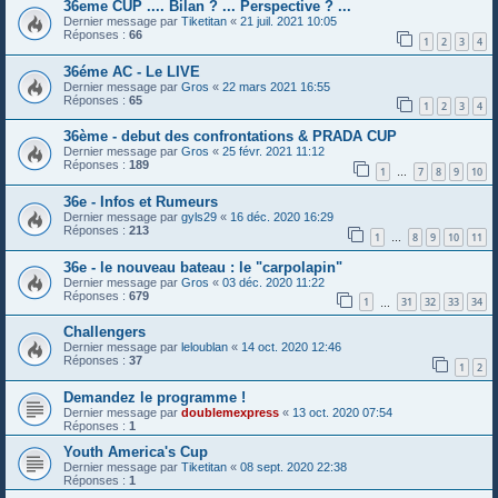
36eme CUP .... Bilan ? ... Perspective ? ...
Dernier message par
Tiketitan
«
21 juil. 2021 10:05
Réponses :
66
1
2
3
4
36éme AC - Le LIVE
Dernier message par
Gros
«
22 mars 2021 16:55
Réponses :
65
1
2
3
4
36ème - debut des confrontations & PRADA CUP
Dernier message par
Gros
«
25 févr. 2021 11:12
Réponses :
189
1
7
8
9
10
…
36e - Infos et Rumeurs
Dernier message par
gyls29
«
16 déc. 2020 16:29
Réponses :
213
1
8
9
10
11
…
36e - le nouveau bateau : le "carpolapin"
Dernier message par
Gros
«
03 déc. 2020 11:22
Réponses :
679
1
31
32
33
34
…
Challengers
Dernier message par
leloublan
«
14 oct. 2020 12:46
Réponses :
37
1
2
Demandez le programme !
Dernier message par
doublemexpress
«
13 oct. 2020 07:54
Réponses :
1
Youth America's Cup
Dernier message par
Tiketitan
«
08 sept. 2020 22:38
Réponses :
1