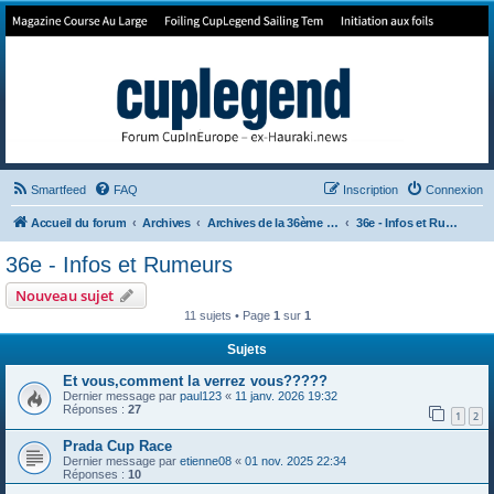
Forum de Cup In Europe
Le forum de l'America's Cup!
Smartfeed
FAQ
Inscription
Connexion
Accueil du forum
Archives
Archives de la 36ème America's Cup
36e - Infos et Rumeurs
36e - Infos et Rumeurs
Nouveau sujet
11 sujets • Page
1
sur
1
Sujets
Et vous,comment la verrez vous?????
Dernier message par
paul123
«
11 janv. 2026 19:32
Réponses :
27
1
2
Prada Cup Race
Dernier message par
etienne08
«
01 nov. 2025 22:34
Réponses :
10