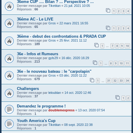
36eme CUP .... Bilan ? ... Perspective ? ...
Dernier message par
Tiketitan
«
21 juil. 2021 10:05
Réponses :
66
1
2
3
4
36éme AC - Le LIVE
Dernier message par
Gros
«
22 mars 2021 16:55
Réponses :
65
1
2
3
4
36ème - debut des confrontations & PRADA CUP
Dernier message par
Gros
«
25 févr. 2021 11:12
Réponses :
189
1
7
8
9
10
…
36e - Infos et Rumeurs
Dernier message par
gyls29
«
16 déc. 2020 16:29
Réponses :
213
1
8
9
10
11
…
36e - le nouveau bateau : le "carpolapin"
Dernier message par
Gros
«
03 déc. 2020 11:22
Réponses :
679
1
31
32
33
34
…
Challengers
Dernier message par
leloublan
«
14 oct. 2020 12:46
Réponses :
37
1
2
Demandez le programme !
Dernier message par
doublemexpress
«
13 oct. 2020 07:54
Réponses :
1
Youth America's Cup
Dernier message par
Tiketitan
«
08 sept. 2020 22:38
Réponses :
1