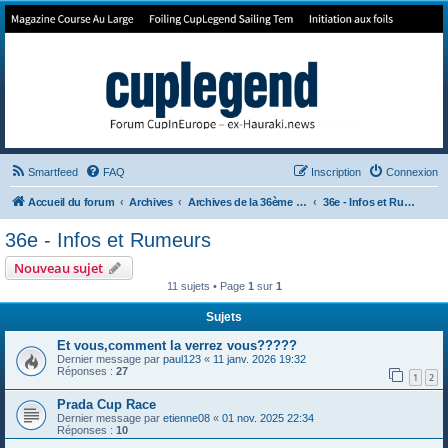
Forum de Cup In Europe
Le forum de l'America's Cup!
Smartfeed
FAQ
Inscription
Connexion
Accueil du forum
Archives
Archives de la 36ème America's Cup
36e - Infos et Rumeurs
36e - Infos et Rumeurs
Nouveau sujet
11 sujets • Page
1
sur
1
Sujets
Et vous,comment la verrez vous?????
Dernier message par
paul123
«
11 janv. 2026 19:32
Réponses :
27
1
2
Prada Cup Race
Dernier message par
etienne08
«
01 nov. 2025 22:34
Réponses :
10