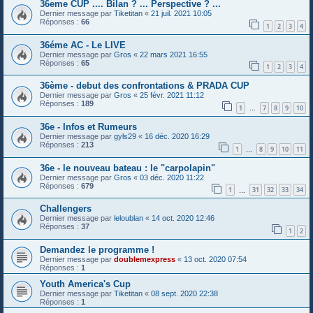
36eme CUP .... Bilan ? ... Perspective ? ...
Dernier message par
Tiketitan
«
21 juil. 2021 10:05
Réponses :
66
1
2
3
4
36éme AC - Le LIVE
Dernier message par
Gros
«
22 mars 2021 16:55
Réponses :
65
1
2
3
4
36ème - debut des confrontations & PRADA CUP
Dernier message par
Gros
«
25 févr. 2021 11:12
Réponses :
189
1
7
8
9
10
…
36e - Infos et Rumeurs
Dernier message par
gyls29
«
16 déc. 2020 16:29
Réponses :
213
1
8
9
10
11
…
36e - le nouveau bateau : le "carpolapin"
Dernier message par
Gros
«
03 déc. 2020 11:22
Réponses :
679
1
31
32
33
34
…
Challengers
Dernier message par
leloublan
«
14 oct. 2020 12:46
Réponses :
37
1
2
Demandez le programme !
Dernier message par
doublemexpress
«
13 oct. 2020 07:54
Réponses :
1
Youth America's Cup
Dernier message par
Tiketitan
«
08 sept. 2020 22:38
Réponses :
1