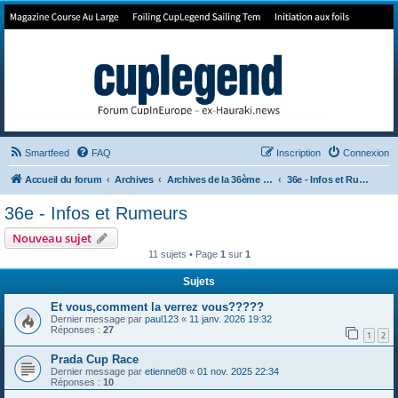
Forum de Cup In Europe
Le forum de l'America's Cup!
Smartfeed
FAQ
Inscription
Connexion
Accueil du forum
Archives
Archives de la 36ème America's Cup
36e - Infos et Rumeurs
36e - Infos et Rumeurs
Nouveau sujet
11 sujets • Page
1
sur
1
Sujets
Et vous,comment la verrez vous?????
Dernier message par
paul123
«
11 janv. 2026 19:32
Réponses :
27
1
2
Prada Cup Race
Dernier message par
etienne08
«
01 nov. 2025 22:34
Réponses :
10