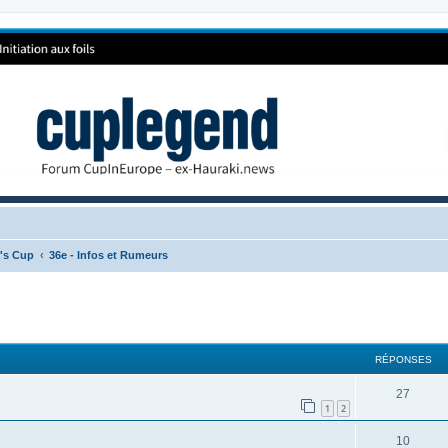
a's Cup
36e - Infos et Rumeurs
RÉPONSES
27
1
2
10