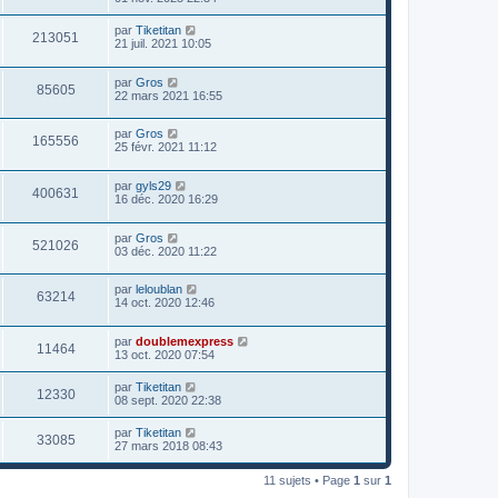
par
Tiketitan
213051
21 juil. 2021 10:05
par
Gros
85605
22 mars 2021 16:55
par
Gros
165556
25 févr. 2021 11:12
par
gyls29
400631
16 déc. 2020 16:29
par
Gros
521026
03 déc. 2020 11:22
par
leloublan
63214
14 oct. 2020 12:46
par
doublemexpress
11464
13 oct. 2020 07:54
par
Tiketitan
12330
08 sept. 2020 22:38
par
Tiketitan
33085
27 mars 2018 08:43
11 sujets • Page
1
sur
1