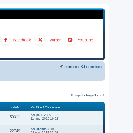
Inscription
Connexion
11 sujets • Page
1
sur
1
VUES
DERNIER MESSAGE
par
paul123
50311
11 janv. 2026 19:32
par
etienne08
22749
01 nov. 2025 22:34