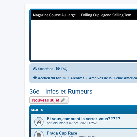
Forum de Cup In Europe
Le forum de l'America's Cup!
Smartfeed
FAQ
Accueil du forum
Archives
Archives de la 36ème Americ
36e - Infos et Rumeurs
Nouveau sujet
SUJETS
Et vous,comment la verrez vous?????
par
leloublan
»
07 oct. 2020 12:52
Prada Cup Race