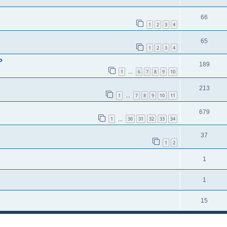
66
1
2
3
4
65
1
2
3
4
P
189
1
6
7
8
9
10
…
213
1
7
8
9
10
11
…
679
1
30
31
32
33
34
…
37
1
2
1
1
15