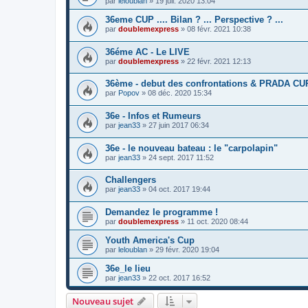
par
leloublan
»
19 juil. 2020 13:04
36eme CUP .... Bilan ? ... Perspective ? ...
par
doublemexpress
»
08 févr. 2021 10:38
36éme AC - Le LIVE
par
doublemexpress
»
22 févr. 2021 12:13
36ème - debut des confrontations & PRADA CU
par
Popov
»
08 déc. 2020 15:34
36e - Infos et Rumeurs
par
jean33
»
27 juin 2017 06:34
36e - le nouveau bateau : le "carpolapin"
par
jean33
»
24 sept. 2017 11:52
Challengers
par
jean33
»
04 oct. 2017 19:44
Demandez le programme !
par
doublemexpress
»
11 oct. 2020 08:44
Youth America's Cup
par
leloublan
»
29 févr. 2020 19:04
36e_le lieu
par
jean33
»
22 oct. 2017 16:52
Nouveau sujet